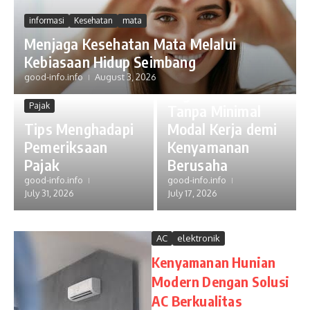
Uncategorized
informasi
Kesehatan
mata
Jasa Pendirian PT
Menjaga Kesehatan Mata Melalui
Perorangan
Kebiasaan Hidup Seimbang
Murah: Solusi
good-info.info
August 3, 2026
Legalitas Kilat
Pajak
Tanpa Minimal
Tips Menghadapi
Modal Kerja demi
Pemeriksaan
Kenyamanan
Pajak
Berusaha
good-info.info
good-info.info
July 31, 2026
July 17, 2026
AC
elektronik
Kenyamanan Hunian
Modern Dengan Solusi
AC Berkualitas