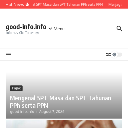
Skip to content
Hot News
Mengenal SPT Masa dan SPT Tahunan PPh serta PPN
Menjaga Kes
good-info.info
Menu
Informasi Oke Terpercaya
Pajak
Mengenal SPT Masa dan SPT Tahunan
PPh serta PPN
good-info.info
August 7, 2026