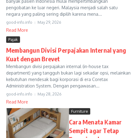
banyak pasien Indonesia mulai mempertimbangkan
pengobatan ke luar negeri. Malaysia menjadi salah satu
negara yang paling sering dipilih karena mena...
good-info.info
May 29, 2026
Read More
Pajak
Membangun Divisi Perpajakan Internal yang
Kuat dengan Brevet
Membangun divisi perpajakan internal (in-house tax
department) yang tangguh bukan lagi sekadar opsi, melainkan
kebutuhan mendesak bagi korporasi di era Coretax
Administration System. Dengan pengawasan...
good-info.info
May 28, 2026
Read More
Furniture
Cara Menata Kamar
Sempit agar Tetap